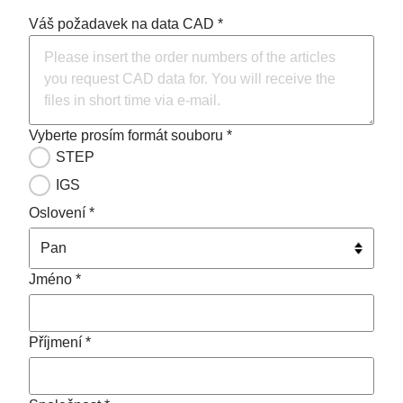
Váš požadavek na data CAD *
Vyberte prosím formát souboru *
STEP
IGS
Oslovení *
Jméno *
Příjmení *