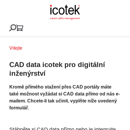
Vitejte
CAD data icotek pro digitální
inženýrství
Kromě přímého stažení přes CAD portály máte
také možnost vyžádat si CAD data přímo od nás e-
mailem. Chcete-li tak učinit, vyplňte níže uvedený
formulář.
Stáhněte si CAD data přímo nebo je integrujte