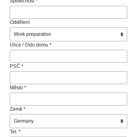
Společnost *
Oddělení
Ulice / číslo domu *
PSČ *
Město *
Zemĕ *
Tel. *