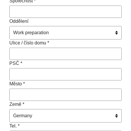
Společnost *
Oddělení
Ulice / číslo domu *
PSČ *
Město *
Zemĕ *
Tel. *