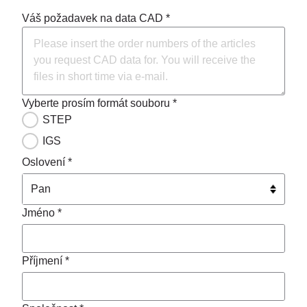
Váš požadavek na data CAD *
Vyberte prosím formát souboru *
STEP
IGS
Oslovení *
Jméno *
Příjmení *