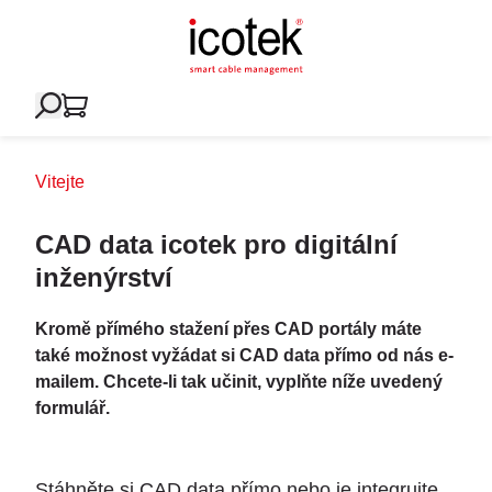
Vitejte
CAD data icotek pro digitální
inženýrství
Kromě přímého stažení přes CAD portály máte
také možnost vyžádat si CAD data přímo od nás e-
mailem. Chcete-li tak učinit, vyplňte níže uvedený
formulář.
Stáhněte si CAD data přímo nebo je integrujte