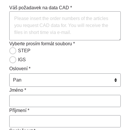
Váš požadavek na data CAD *
Vyberte prosím formát souboru *
STEP
IGS
Oslovení *
Jméno *
Příjmení *