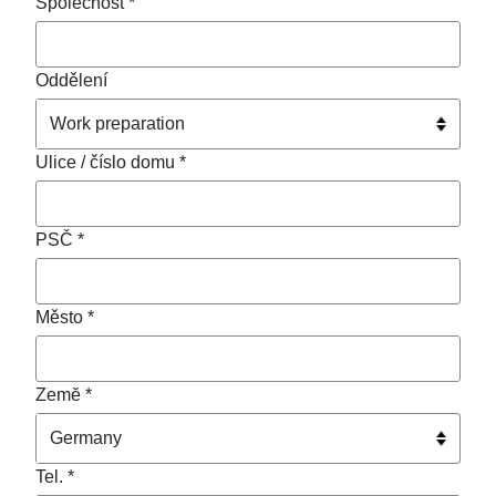
Společnost *
Oddělení
Ulice / číslo domu *
PSČ *
Město *
Zemĕ *
Tel. *