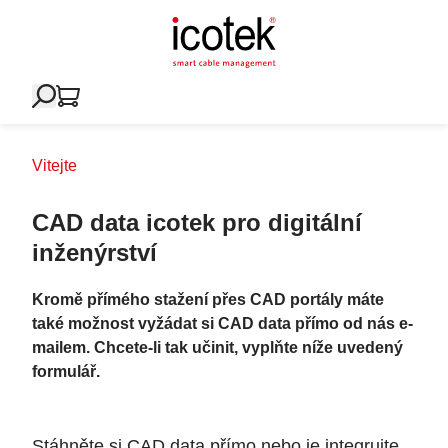
Vitejte
CAD data icotek pro digitální
inženýrství
Kromě přímého stažení přes CAD portály máte
také možnost vyžádat si CAD data přímo od nás e-
mailem. Chcete-li tak učinit, vyplňte níže uvedený
formulář.
Stáhněte si CAD data přímo nebo je integrujte