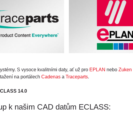
stémy. S vysoce kvalitními daty, ať už pro
EPLAN
nebo
Zuken 
stažení na portálech
Cadenas
a
Traceparts
.
 ECLASS 14.0
stup k našim CAD datům ECLASS: