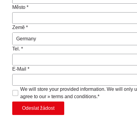
Město *
Zemĕ *
Tel. *
E-Mail *
We will store your provided information. We will only us
agree to our » terms and conditions.*
Odeslat žádost