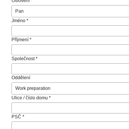
Oslovení *
Jméno *
Příjmení *
Společnost *
Oddělení
Ulice / číslo domu *
PSČ *