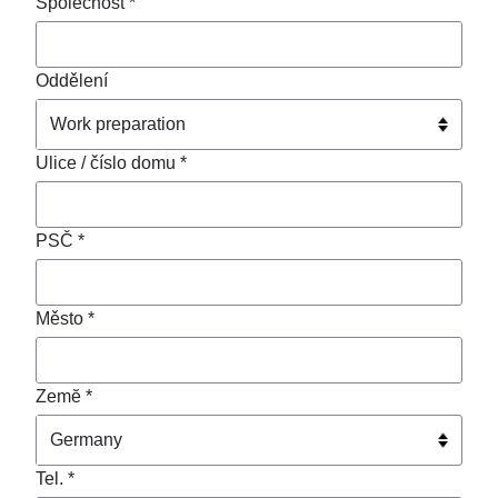
Společnost *
Oddělení
Ulice / číslo domu *
PSČ *
Město *
Zemĕ *
Tel. *