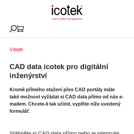
Vitejte
CAD data icotek pro digitální
inženýrství
Kromě přímého stažení přes CAD portály máte
také možnost vyžádat si CAD data přímo od nás e-
mailem. Chcete-li tak učinit, vyplňte níže uvedený
formulář.
Stáhněte si CAD data přímo nebo je integrujte