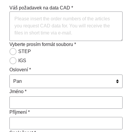
Váš požadavek na data CAD *
Vyberte prosím formát souboru *
STEP
IGS
Oslovení *
Jméno *
Příjmení *