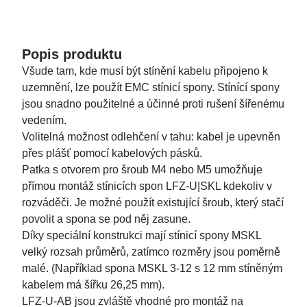
Popis produktu
Všude tam, kde musí být stínění kabelu připojeno k
uzemnění, lze použít EMC stínicí spony. Stínící spony
jsou snadno použitelné a účinné proti rušení šířenému
vedením.
Volitelná možnost odlehčení v tahu: kabel je upevněn
přes plášť pomocí kabelových pásků.
Patka s otvorem pro šroub M4 nebo M5 umožňuje
přímou montáž stínicích spon LFZ-U|SKL kdekoliv v
rozváděči. Je možné použít existující šroub, který stačí
povolit a spona se pod něj zasune.
Díky speciální konstrukci mají stínicí spony MSKL
velký rozsah průměrů, zatímco rozměry jsou poměrně
malé. (Například spona MSKL 3-12 s 12 mm stíněným
kabelem má šířku 26,25 mm).
LFZ-U-AB jsou zvláště vhodné pro montáž na