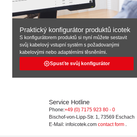
Praktický konfigurátor produktů icotek
S konfigurátorem produktů si nyní můžete sestavit
svůj kabelový vstupní systém s požadovanými
kabelovými nebo adaptérními těsněními.
Spusťte svůj konfigurátor
Service Hotline
Phone:
+49 (0) 7175 923 80 - 0
Bischof-von-Lipp-Str. 1, 73569 Eschach
E-Mail: infoicotek.com
contact form
.