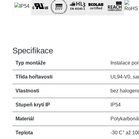
Specifikace
Typ montáže
Instalace po
Třída hořlavosti
UL94-V0, sa
Vlastnosti
bez halogenu
Stupeň krytí IP
IP54
Materiál
Polykarboná
Teplota
-30 C° až 10