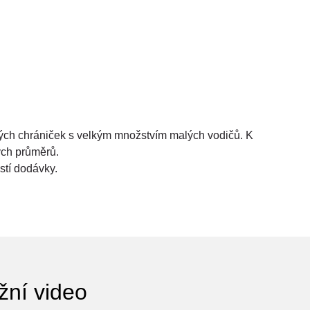
vých chrániček s velkým množstvím malých vodičů. K
ých průměrů.
stí dodávky.
žní video