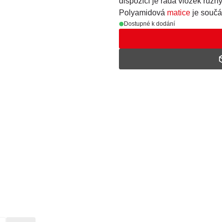
dispozici je řada vložek různ
Polyamidová
matice
je součá
Dostupné k dodání