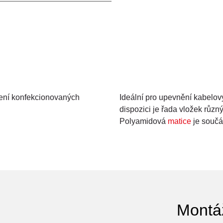
ení konfekcionovaných
Ideální pro upevnění kabelo
dispozici je řada vložek různ
Polyamidová
matice
je součá
Montá