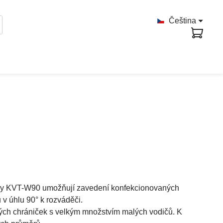
Čeština
ky KVT-W90 umožňují zavedení konfekcionovaných
v úhlu 90° k rozváděči.
vých chrániček s velkým množstvím malých vodičů. K