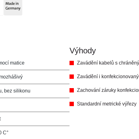
Výhody
mocí matice
Zavádění kabelů s chráněn
Zavádění i konfekcionovaný
mozhášivý
Zachování záruky konfekci
, bez silikonu
Standardní metrické výřezy
t
0 C°