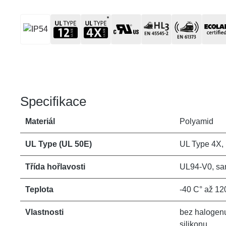
Specifikace
Materiál
Polyamid
UL Type (UL 50E)
UL Type 4X,
Třída hořlavosti
UL94-V0, sa
Teplota
-40 C° až 12
Vlastnosti
bez halogenu
silikonu