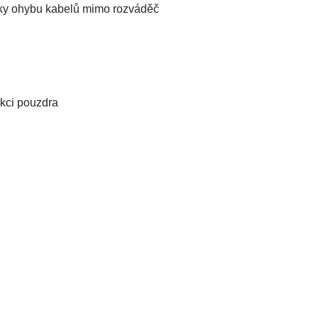
íky ohybu kabelů mimo rozváděč
ukci pouzdra