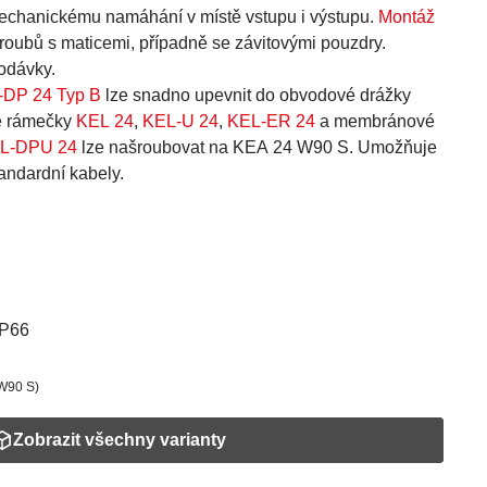
mechanickému namáhání v místě vstupu i výstupu.
Montáž
roubů s maticemi, případně se závitovými pouzdry.
odávky.
-DP 24 Typ B
lze snadno upevnit do obvodové drážky
é rámečky
KEL 24
,
KEL-U 24
,
KEL-ER 24
a membránové
L-DPU 24
lze našroubovat na KEA 24 W90 S. Umožňuje
andardní kabely.
IP66
 W90 S)
Zobrazit všechny varianty