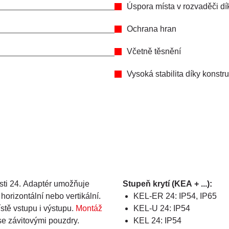
Úspora místa v rozvaděči d
Ochrana hran
Včetně těsnění
Vysoká stabilita díky konstr
sti 24. Adaptér umožňuje
Stupeň krytí (KEA + ...):
orizontální nebo vertikální.
KEL-ER 24: IP54, IP65
tě vstupu i výstupu.
Montáž
KEL-U 24: IP54
se závitovými pouzdry.
KEL 24: IP54