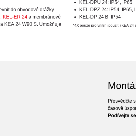
KEL-DPU 24: IP54, IP65
evnit do obvodové drážky
KEL-DPZ 24: IP54, IP65, 
4
,
KEL-ER 24
a membránové
KEL-DP 24 B: IP54
 na KEA 24 W90 S. Umožňuje
*4X pouze pro vnitřní použití (KEA 24
Montá
Přesvědčte s
časově úspor
Podívejte se