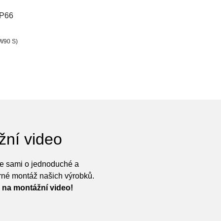
IP66
 W90 S)
žní video
e sami o jednoduché a
né montáž našich výrobků.
 na montážní video!