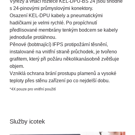
Výřezy a vrtací rozteče KEL-DPU-BS 24 jsou shodné
s 24-pinovými průmyslovými konektory.
Osazení KEL-DPU kabely a pneumatickými
hadičkami je velmi rychlé. Po propíchnutí
předlisované membrány tenkým bodcem se kabely
jednoduše protáhnou.
Pěnové (bobtnající) IFPS protipožární těsnění,
instalované na vnitřní straně průchodek, je tvořeno
grafitem, který při požáru několikanásobně zvětšuje
objem.
Vzniklá ochrana brání prostupu plamenů a vysoké
teploty přes stěnu zařízení po co nejdelší dobu.
*4X pouze pro vnitřní použití
Služby icotek