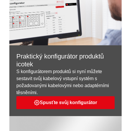
Praktický konfigurátor produktů
icotek
S konfigurátorem produktů si nyní můžete
sestavit svůj kabelový vstupní systém s
požadovanými kabelovými nebo adaptérními
těsněními.
Spusťte svůj konfigurátor