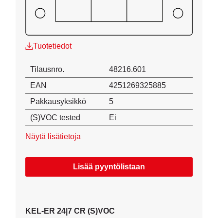
Tuotetiedot
Tilausnro.
48216.601
EAN
4251269325885
Pakkausyksikkö
5
(S)VOC tested
Ei
Näytä lisätietoja
Lisää pyyntölistaan
KEL-ER 24|7 CR (S)VOC