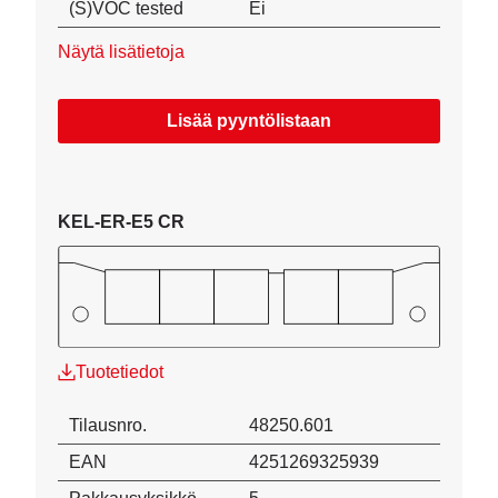
(S)VOC tested
Ei
Näytä lisätietoja
Lisää pyyntölistaan
KEL-ER-E5 CR
Tuotetiedot
Tilausnro.
48250.601
EAN
4251269325939