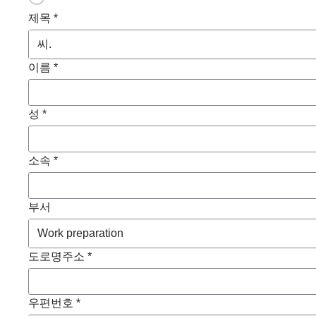
제목 *
이름 *
성 *
소속 *
부서
도로명주소 *
우편번호 *