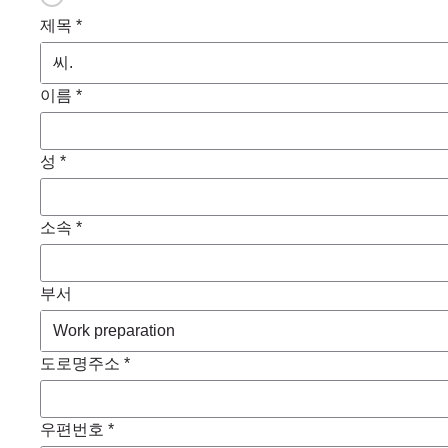
제목 *
이름 *
성 *
소속 *
부서
도로명주소 *
우편번호 *