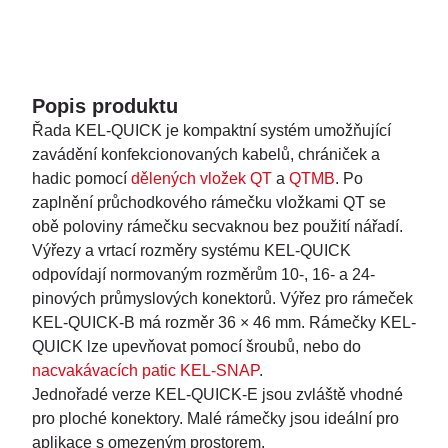
Popis produktu
Řada KEL-QUICK je kompaktní systém umožňující
zavádění konfekcionovaných kabelů, chrániček a
hadic pomocí
dělených vložek QT
a
QTMB
. Po
zaplnění průchodkového rámečku vložkami QT se
obě poloviny rámečku secvaknou bez použití nářadí.
Výřezy a vrtací rozměry systému KEL-QUICK
odpovídají normovaným rozměrům 10-, 16- a 24-
pinových průmyslových konektorů. Výřez pro rámeček
KEL-QUICK-B má rozměr 36 × 46 mm. Rámečky KEL-
QUICK lze upevňovat pomocí šroubů, nebo do
nacvakávacích patic KEL-SNAP
.
Jednořadé verze KEL-QUICK-E jsou zvláště vhodné
pro ploché konektory. Malé rámečky jsou ideální pro
aplikace s omezeným prostorem.