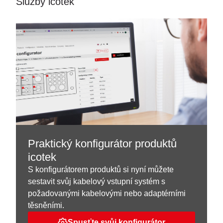
Služby icotek
Praktický konfigurátor produktů
icotek
S konfigurátorem produktů si nyní můžete
sestavit svůj kabelový vstupní systém s
požadovanými kabelovými nebo adaptérními
těsněními.
Spusťte svůj konfigurátor