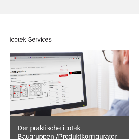
icotek Services
Der praktische icotek
Baugruppen-/Produktkonfigurator