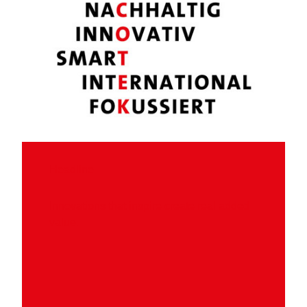
Headline
Innovations that inspire create real added
value.