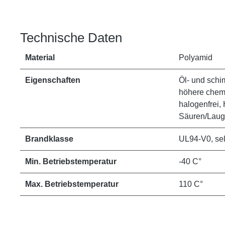
Technische Daten
Material
Polyamid
Eigenschaften
Öl- und schi
höhere chemi
halogenfrei,
Säuren/Lauge
Brandklasse
UL94-V0, se
Min. Betriebstemperatur
-40 C°
Max. Betriebstemperatur
110 C°