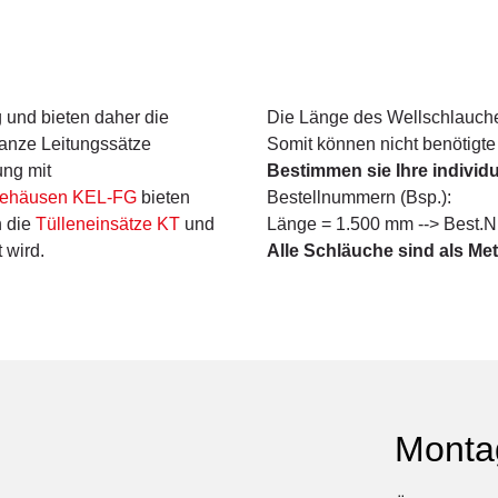
 und bieten daher die
Die Länge des Wellschlauche
ganze Leitungssätze
Somit können nicht benötigt
ung mit
Bestimmen sie Ihre individ
gehäusen KEL-FG
bieten
Bestellnummern (Bsp.):
h die
Tülleneinsätze KT
und
Länge = 1.500 mm --> Best.N
 wird.
Alle Schläuche sind als Mete
Monta