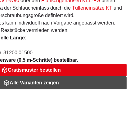
 KVT-W90
oder den
Flanschgehäusen KEL-FG
bieten
 da der Schlaucheinlass durch die
Tülleneinsätze KT
und
erschraubungsgröße definiert wird.
s kann individuell nach Vorgabe angepasst werden.
e Reststücke vermieden werden.
uelle Länge:
r. 31200.01500
rware (0.5 m-Schritte) bestellbar.
Gratismuster bestellen
Alle Varianten zeigen