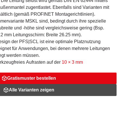
 Die Leitung selbst wird gemäß DIN EN 62444 mittels
ßenmantel zugentlastet. Ebenfalls sind Varianten mit
hältlich (gemäß PROFINET Montagerichtlinien).
ervariante MSKL sind, bedingt durch ihre spezielle
ubreite und -höhe sind vergleichsweise gering (Bsp.
2 mm Leitungsschirm: Breite 26.25 mm).
sign der PFS|SCL ist eine optimale Platznutzung
eignet für Anwendungen, bei denen mehrere Leitungen
legt werden müssen.
rkzeugfreies Aufrasten auf der
10 × 3 mm
Gratismuster bestellen
Alle Varianten zeigen