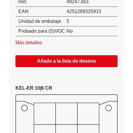
Ref.
48247.601
EAN
4251269325915
Unidad de embalaje
5
Probado para (S)VOC
No
Más detalles
Añade a la lista de deseos
KEL-ER 10|6 CR