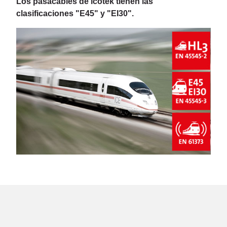
Los pasacables de icotek tienen las
clasificaciones "E45" y "EI30".