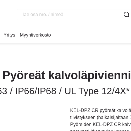
Yritys
Myyntiverkosto
Pyöreät kalvoläpivienni
3 / IP66/IP68 / UL Type 12/4X*
KEL-DPZ CR pyöreät kalvoläpi
tiivistykseen (halkaisijaltaa
Pyöreiden KEL-DPZ CR kalvol