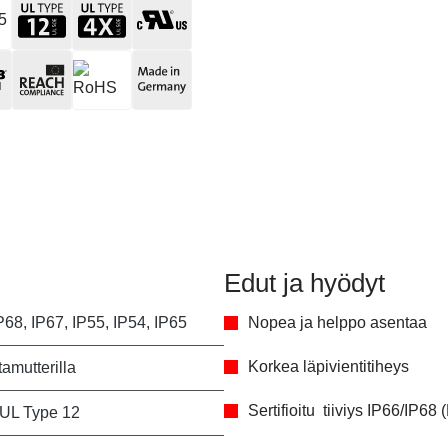
Edut ja hyödyt
P68, IP67, IP55, IP54, IP65
Nopea ja helppo asentaa
Korkea läpivientitiheys
tamutterilla
Sertifioitu tiiviys IP66/IP6
 UL Type 12