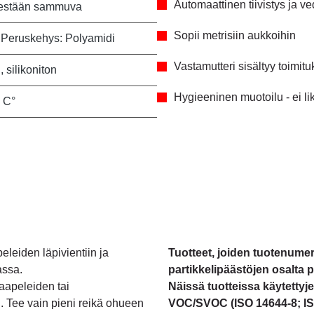
Automaattinen tiivistys ja v
sestään sammuva
Sopii metrisiin aukkoihin
 Peruskehys: Polyamidi
Vastamutteri sisältyy toimit
 silikoniton
Hygieeninen muotoilu - ei l
0 C°
leiden läpivientiin ja
Tuotteet, joiden tuotenumero
lassa.
partikkelipäästöjen osalta
apeleiden tai
Näissä tuotteissa käytettyjen
. Tee vain pieni reikä ohueen
VOC/SVOC (ISO 14644-8; ISO