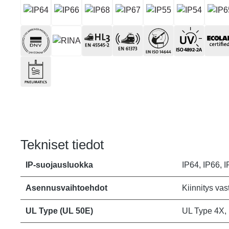
Tekniset tiedot
IP-suojausluokka
IP64, IP66, I
Asennusvaihtoehdot
Kiinnitys vas
UL Type (UL 50E)
UL Type 4X,