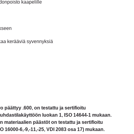
edonpoisto kaapelille
ukseen
ikaa kerääviä syvennyksiä
 päättyy .600, on testattu ja sertifioitu
 puhdastilakäyttöön luokan 1, ISO 14644-1 mukaan.
 materiaalien päästöt on testattu ja sertifioitu
 16000-6,-9,-11,-25, VDI 2083 osa 17) mukaan.