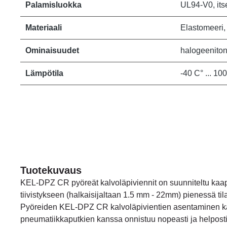
Palamisluokka
UL94-V0, it
Materiaali
Elastomeeri,
Ominaisuudet
halogeeniton,
Lämpötila
-40 C° ... 10
Tuotekuvaus
KEL-DPZ CR pyöreät kalvoläpiviennit on suunniteltu kaape
tiivistykseen (halkaisijaltaan 1.5 mm - 22mm) pienessä ti
Pyöreiden KEL-DPZ CR kalvoläpivientien asentaminen ka
pneumatiikkaputkien kanssa onnistuu nopeasti ja helposti