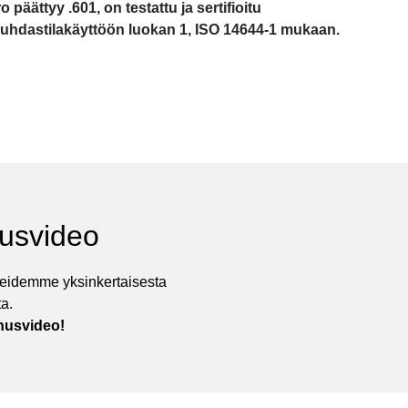
 päättyy .601, on testattu ja sertifioitu
 puhdastilakäyttöön luokan 1, ISO 14644-1 mukaan.
usvideo
teidemme yksinkertaisesta
ta.
nusvideo!