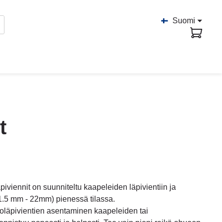
Suomi
t
viennit on suunniteltu kaapeleiden läpivientiin ja
n 1.5 mm - 22mm) pienessä tilassa.
äpivientien asentaminen kaapeleiden tai