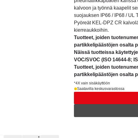
pneumatiikkaputkien kanssa o
kalvoon ja työnnä kaapelit s
suojauksen IP66 / IP68 / UL 
Pyöreät KEL-DPZ CR kalvoläp
kierreaukkoihin.
Tuotteet, joiden tuotenumero
partikkelipäästöjen osalta
Näissä tuotteissa käytettyjen
VOC/SVOC (ISO 14644-8; ISO
Tuotteet, joiden tuotenumero
partikkelipäästöjen osalta
*4X vain sisäkäyttöön
Saatavilla keskusvarastossa