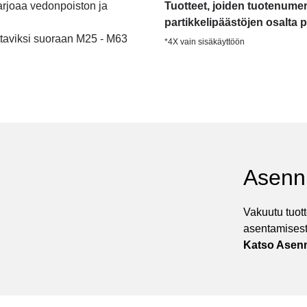
arjoaa vedonpoiston ja
Tuotteet, joiden tuotenumero
partikkelipäästöjen osalta
taviksi suoraan M25 - M63
*4X vain sisäkäyttöön
Asenn
Vakuutu tuot
asentamises
Katso Asen