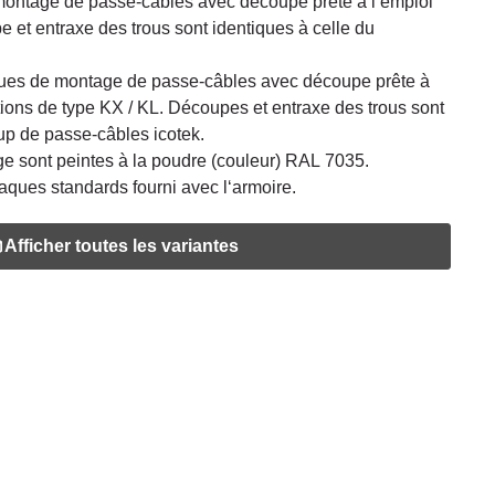
ontage de passe-câbles avec découpe prête à l‘emploi
 et entraxe des trous sont identiques à celle du
ues de montage de passe-câbles avec découpe prête à
ctions de type KX / KL. Découpes et entraxe des trous sont
up de passe-câbles icotek.
e sont peintes à la poudre (couleur) RAL 7035.
plaques standards fourni avec l‘armoire.
Afficher toutes les variantes