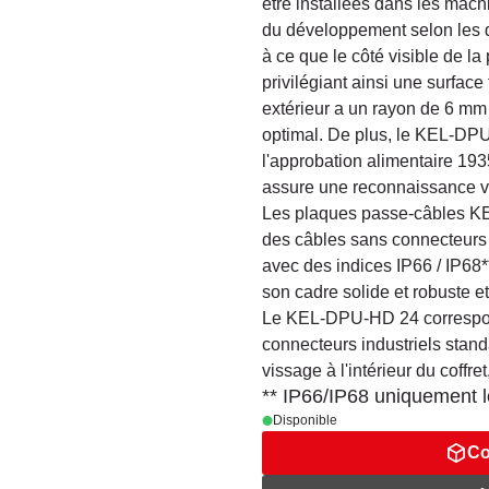
être installées dans les mach
du développement selon les d
à ce que le côté visible de la
privilégiant ainsi une surface 
extérieur a un rayon de 6 mm
optimal. De plus, le KEL-DPU
l'approbation alimentaire 19
assure une reconnaissance vi
Les plaques passe-câbles KE
des câbles sans connecteurs
avec des indices IP66 / IP68
son cadre solide et robuste e
Le KEL-DPU-HD 24 correspo
connecteurs industriels stan
vissage à l'intérieur du coffr
** IP66/IP68 uniquement lo
Disponible
Co