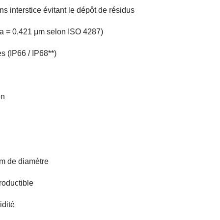
 interstice évitant le dépôt de résidus
(Ra = 0,421 μm selon ISO 4287)
s (IP66 / IP68**)
on
mm de diamètre
roductible
idité