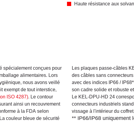
Haute résistance aux solvant
é spécialement conçues pour
Les plaques passe-câbles KE
emballage alimentaires. Lors
des câbles sans connecteurs
ygiènique, nous avons veillé
avec des indices IP66 / IP68
t exempt de tout interstice,
son cadre solide et robuste e
lon ISO 4287)
. Le contour
Le KEL-DPU-HD 24 correspo
surant ainsi un recouvrement
connecteurs industriels stan
onforme à la FDA selon
vissage à l'intérieur du coffr
** IP66/IP68 uniquement lo
La couleur bleue de sécurité