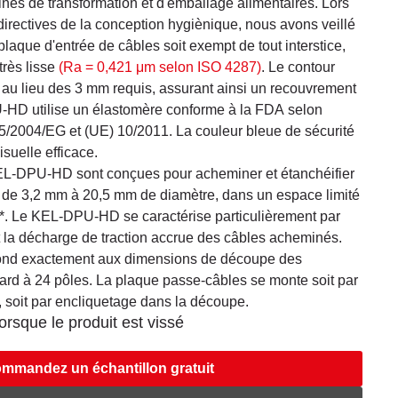
ines de transformation et d'emballage alimentaires. Lors
irectives de la conception hygiènique, nous avons veillé
 plaque d'entrée de câbles soit exempt de tout interstice,
très lisse
(Ra = 0,421 μm selon ISO 4287)
. Le contour
 au lieu des 3 mm requis, assurant ainsi un recouvrement
-HD utilise un élastomère conforme à la FDA selon
35/2004/EG et (UE) 10/2011. La couleur bleue de sécurité
suelle efficace.
L-DPU-HD sont conçues pour acheminer et étanchéifier
 de 3,2 mm à 20,5 mm de diamètre, dans un espace limité
**. Le KEL-DPU-HD se caractérise particulièrement par
t la décharge de traction accrue des câbles acheminés.
nd exactement aux dimensions de découpe des
dard à 24 pôles. La plaque passe-câbles se monte soit par
et, soit par encliquetage dans la découpe.
rsque le produit est vissé
mmandez un échantillon gratuit