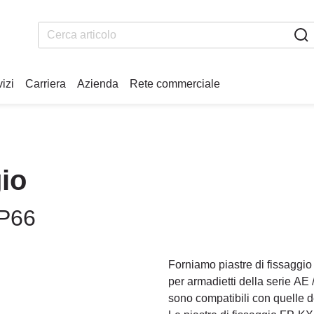
izi
Carriera
Azienda
Rete commerciale
gio
IP66
Forniamo piastre di fissagg
per armadietti della serie AE 
sono compatibili con quelle dei