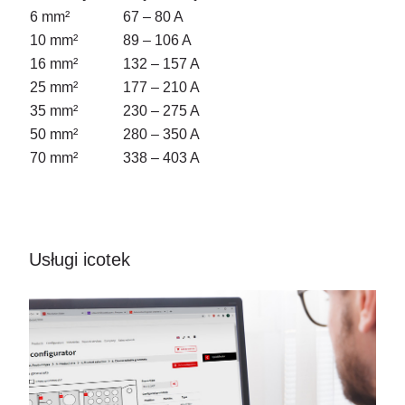
6 mm²
67 – 80 A
10 mm²
89 – 106 A
16 mm²
132 – 157 A
25 mm²
177 – 210 A
35 mm²
230 – 275 A
50 mm²
280 – 350 A
70 mm²
338 – 403 A
Usługi icotek