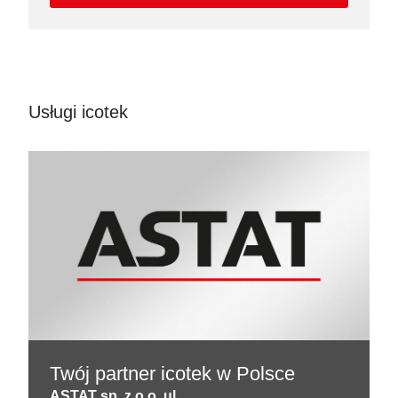
Usługi icotek
Twój partner icotek w Polsce
ASTAT sp. z o.o. ul.