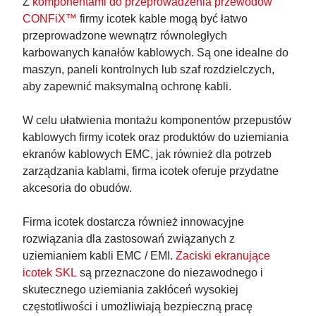
Z
komponentami do przeprowadzenia przewodów
CONFiX™
firmy icotek kable mogą być łatwo
przeprowadzone wewnątrz równoległych
karbowanych kanałów kablowych. Są one idealne do
maszyn, paneli kontrolnych lub szaf rozdzielczych,
aby zapewnić maksymalną ochronę kabli.
W celu ułatwienia montażu komponentów przepustów
kablowych firmy icotek oraz produktów do uziemiania
ekranów kablowych EMC, jak również dla potrzeb
zarządzania kablami, firma icotek oferuje przydatne
akcesoria do obudów.
Firma icotek dostarcza również innowacyjne
rozwiązania dla zastosowań związanych z
uziemianiem kabli EMC / EMI.
Zaciski ekranujące
icotek SKL
są przeznaczone do niezawodnego i
skutecznego uziemiania zakłóceń wysokiej
częstotliwości i umożliwiają bezpieczną pracę