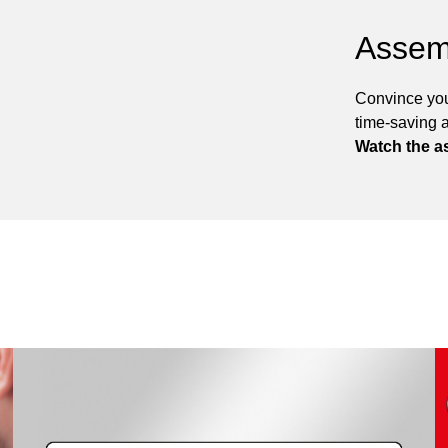
Assem
Convince you
time-saving 
Watch the a