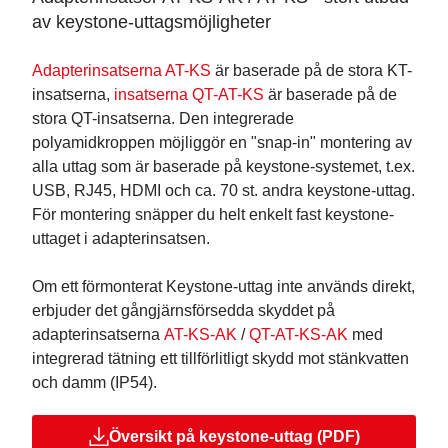
av keystone-uttagsmöjligheter
Adapterinsatserna AT-KS
är baserade på de stora KT-
insatserna,
insatserna QT-AT-KS
är baserade på de
stora QT-insatserna. Den integrerade
polyamidkroppen möjliggör en "snap-in" montering av
alla uttag som är baserade på keystone-systemet, t.ex.
USB, RJ45, HDMI och ca. 70 st. andra keystone-uttag.
För montering snäpper du helt enkelt fast keystone-
uttaget i adapterinsatsen.
Om ett förmonterat Keystone-uttag inte används direkt,
erbjuder det gångjärnsförsedda skyddet på
adapterinsatserna
AT-KS-AK
/
QT-AT-KS-AK
med
integrerad tätning ett tillförlitligt skydd mot stänkvatten
och damm (IP54).
Översikt på keystone-uttag (PDF)