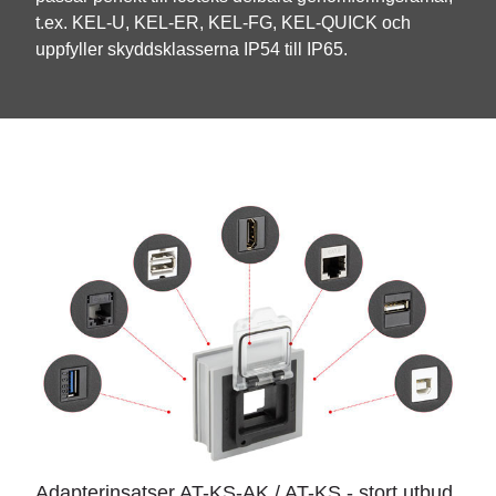
t.ex. KEL-U, KEL-ER, KEL-FG, KEL-QUICK och
uppfyller skyddsklasserna IP54 till IP65.
Adapterinsatser AT-KS-AK / AT-KS - stort utbud