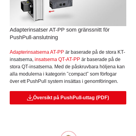
Adapterinsatser AT-PP som gränssnitt för
PushPull-anslutning
Adapterinsatserna AT-PP
är baserade på de stora KT-
insatserna,
insatserna QT-AT-PP
är baserade på de
stora QT-insatserna. Med de påskruvbara höljena kan
alla modulerna i kategorin "compact" som förfogar
över ett PushPull system insättas i genomföringen.
Översikt på PushPull-uttag (PDF)