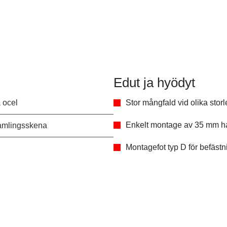
Edut ja hyödyt
 ocel
Stor mångfald vid olika stor
Enkelt montage av 35 mm ha
amlingsskena
Montagefot typ D för befästn