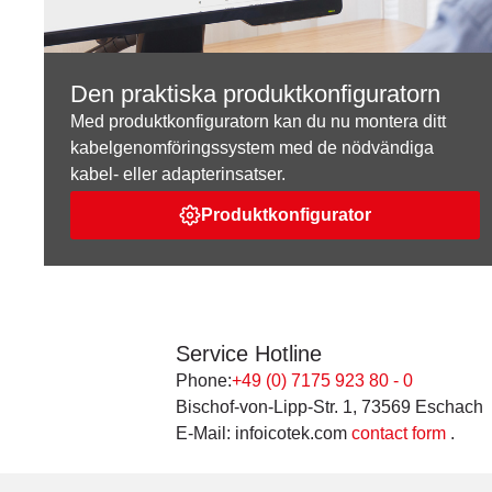
Den praktiska produktkonfiguratorn
Med produktkonfiguratorn kan du nu montera ditt
kabelgenomföringssystem med de nödvändiga
kabel- eller adapterinsatser.
Produktkonfigurator
Service Hotline
Phone:
+49 (0) 7175 923 80 - 0
Bischof-von-Lipp-Str. 1, 73569 Eschach
E-Mail: infoicotek.com
contact form
.