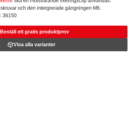
skenor
ska en motsvarande fixeringsclip användas.
skruvar och den intergrerade gängningen M6.
r: 36150
Beställ ett gratis produktprov
Visa alla varianter