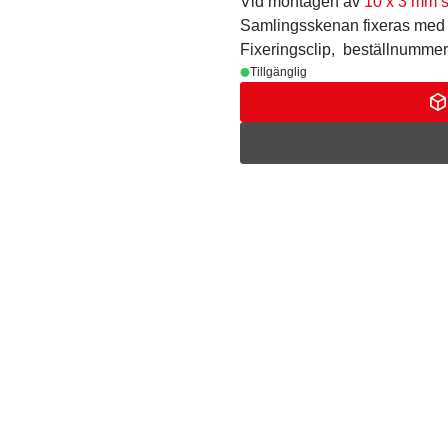
Vid montagen av
10 x 3 mm 
Samlingsskenan fixeras med 
Fixeringsclip, beställnumme
Tillgänglig