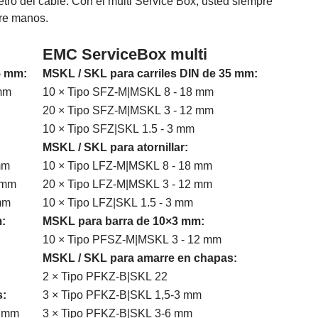
ro del cable. Con el multi Service Box, usted siempre
tre manos.
EMC ServiceBox multi
 35 mm:
MSKL / SKL para carriles DIN de 35 mm:
 mm
10 × Tipo SFZ-M|MSKL 8 - 18 mm
20 × Tipo SFZ-M|MSKL 3 - 12 mm
10 × Tipo SFZ|SKL 1.5 - 3 mm
MSKL / SKL para atornillar:
mm
10 × Tipo LFZ-M|MSKL 8 - 18 mm
 mm
20 × Tipo LFZ-M|MSKL 3 - 12 mm
mm
10 × Tipo LFZ|SKL 1.5 - 3 mm
:
MSKL para barra de 10×3 mm:
10 × Tipo PFSZ-M|MSKL 3 - 12 mm
MSKL / SKL para amarre en chapas:
2 × Tipo PFKZ-B|SKL 22
s:
3 × Tipo PFKZ-B|SKL 1,5-3 mm
1 mm
3 × Tipo PFKZ-B|SKL 3-6 mm