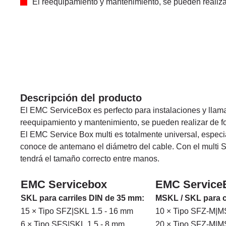
El reequipamiento y mantenimiento, se pueden realizar
Descripción del producto
El EMC ServiceBox es perfecto para instalaciones y llama
reequipamiento y mantenimiento, se pueden realizar de fo
El EMC Service Box multi es totalmente universal, espec
conoce de antemano el diámetro del cable. Con el multi 
tendrá el tamaño correcto entre manos.
EMC Servicebox
EMC ServiceB
SKL para carriles DIN de 35 mm:
MSKL / SKL para c
15 × Tipo SFZ|SKL 1.5 - 16 mm
10 × Tipo SFZ-M|M
6 × Tipo SFS|SKL 1.5 - 8 mm
20 × Tipo SFZ-M|M