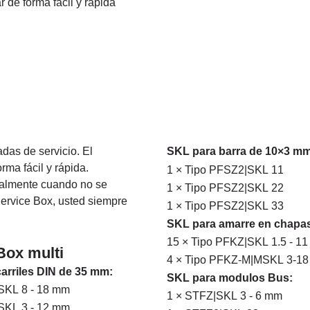
 de forma fácil y rápida
das de servicio. El
SKL para barra de 10×3 mm
rma fácil y rápida.
1 × Tipo PFSZ2|SKL 11
ialmente cuando no se
1 × Tipo PFSZ2|SKL 22
Service Box, usted siempre
1 × Tipo PFSZ2|SKL 33
SKL para amarre en chapa
15 × Tipo PFKZ|SKL 1.5 - 1
ox multi
4 × Tipo PFKZ-M|MSKL 3-1
arriles DIN de 35 mm:
SKL para modulos Bus:
SKL 8 - 18 mm
1 × STFZ|SKL 3 - 6 mm
SKL 3 - 12 mm