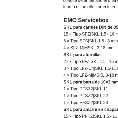
conoce de antemano el diámet
tendrá el tamaño correcto en
EMC Servicebox
SKL para carriles DIN de
15 × Tipo SFZ|SKL 1.5 - 16
6 × Tipo SFS|SKL 1.5 - 8 mm
4 × SFZ-M|MSKL 3-18 mm
SKL para atornillar:
21 × Tipo LFZ|SKL 1.5 - 16 
8 × Tipo LFZ-U4|SKL 1.5-11
4 × Tipo LFZ-M|MSKL 3-18 
SKL para barra de 10×3 mm
1 × Tipo PFSZ2|SKL 11
1 × Tipo PFSZ2|SKL 22
1 × Tipo PFSZ2|SKL 33
SKL para amarre en chapa
15 × Tipo PFKZ|SKL 1.5 - 1