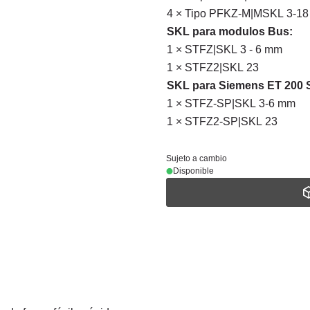
4 × Tipo PFKZ-M|MSKL 3-1
SKL para modulos Bus:
1 × STFZ|SKL 3 - 6 mm
1 × STFZ2|SKL 23
SKL para
Siemens ET 200 
1 × STFZ-SP|SKL 3-6 mm
1 × STFZ2-SP|SKL 23
Sujeto a cambio
Disponible