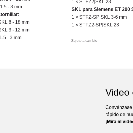
1 × STFZ2|SKL 23
1.5 - 3 mm
SKL para
Siemens ET 200 
ornillar:
1 × STFZ-SP|SKL 3-6 mm
SKL 8 - 18 mm
1 × STFZ2-SP|SKL 23
SKL 3 - 12 mm
1.5 - 3 mm
Sujeto a cambio
Video
Convénzase d
rápido de nu
¡Mira el vid