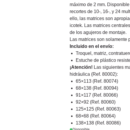
máximo de 2 mm. Disponible 
recortes de 10-, 16-, y 24 mu
ello, las matrices son aprop
icotek. Las matrices centrale
de los agujeros de montaje.
Las matrices son solamente p
Incluido en el envío:
Troquel, matriz, contratuerc
Estuche de plástico resist
¡Atención!
Las siguientes ma
hidráulica (Ref. 80002):
65×113 (Ref. 80074)
68×138 (Ref. 80094)
91×117 (Ref. 80066)
92×92 (Ref. 80060)
125×125 (Ref. 80063)
68×68 (Ref. 80064)
138×138 (Ref. 80086)
Disponible