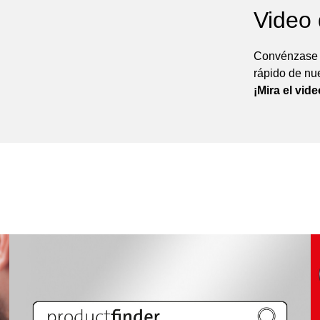
Video
Convénzase d
rápido de nu
¡Mira el vid