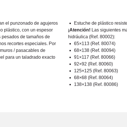
itan el punzonado de agujeros
Estuche de plástico resist
o plástico, con un espesor
¡Atención!
Las siguientes ma
es pesados de tamaños de
hidráulica (Ref. 80002):
chos recortes especiales. Por
65×113 (Ref. 80074)
amuros / pasacables de
68×138 (Ref. 80094)
uel para un taladrado exacto
91×117 (Ref. 80066)
92×92 (Ref. 80060)
125×125 (Ref. 80063)
68×68 (Ref. 80064)
138×138 (Ref. 80086)