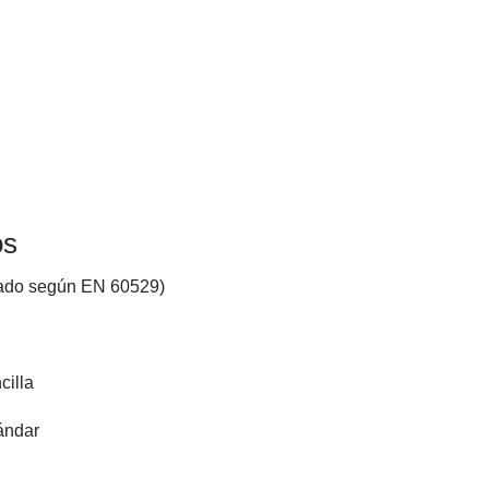
os
icado según EN 60529)
cilla
ándar