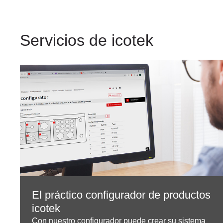
Servicios de icotek
El práctico configurador de productos
icotek
Con nuestro configurador puede crear su sistema