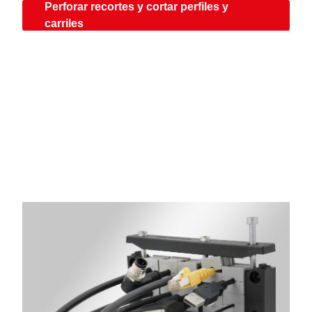
Perforar recortes y cortar perfiles y
carriles