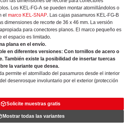
con las dimensiones de recorte para conectores
polos. Los KEL-FG-A se pueden montar atornillándolos o
n el
marco KEL-SNAP
. Las cajas pasamuros KEL-FG-B
s dimensiones de recorte de 36 x 46 mm. La versión
propiada para conectores planos. El marco pequeño es
 el espacio es limitado.
a plana en el envío.
le en diferentes versiones: Con tornillos de acero o
e. También existe la posibilidad de insertar tuercas
re la variante que desea.
a permite el atornillado del pasamuros desde el interior
 del desenrosque involuntario por el exterior (protección
Solicite muestras gratis
Mostrar todas las variantes