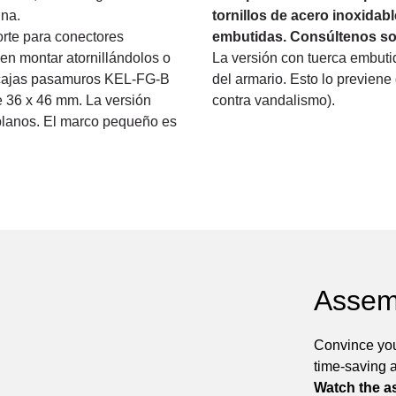
ina.
tornillos de acero inoxidabl
rte para conectores
embutidas. Consúltenos sob
en montar atornillándolos o
La versión con tuerca embutid
 cajas pasamuros KEL-FG-B
del armario. Esto lo previene
e 36 x 46 mm. La versión
contra vandalismo).
lanos. El marco pequeño es
Assem
Convince you
time-saving 
Watch the a