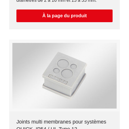
diamètres de 2 à 16 mm et 13 à 33 mm.
À la page du produit
Joints multi membranes pour systèmes
QUICK, IP54 / UL Type 12