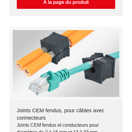
diamètre peut varier jusqu'à 3 mm.
À la page du produit
Joints CEM fendus, pour câbles avec
connecteurs
Joints CEM fendus et conducteurs pour