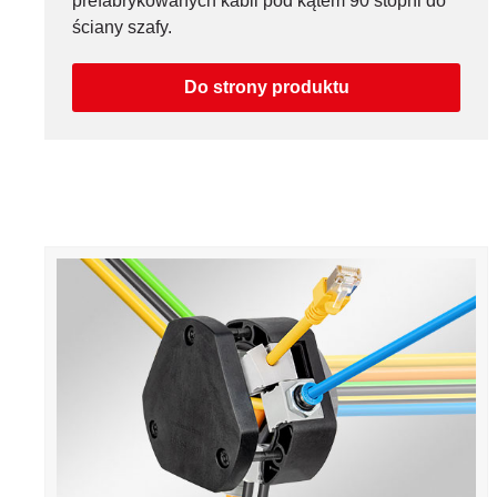
prefabrykowanych kabli pod kątem 90 stopni do
ściany szafy.
Do strony produktu