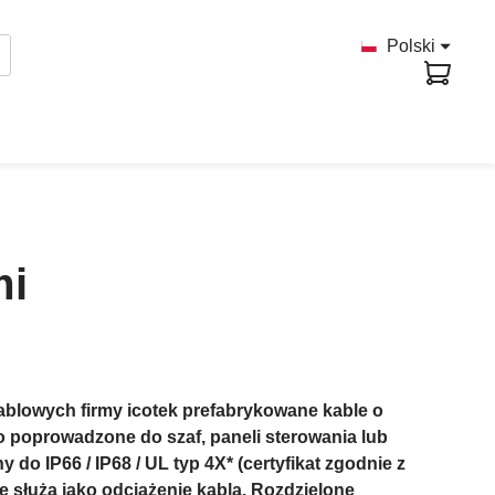
Polski
mi
ablowych firmy icotek prefabrykowane kable o
 poprowadzone do szaf, paneli sterowania lub
do IP66 / IP68 / UL typ 4X* (certyfikat zgodnie z
e służą jako odciążenie kabla. Rozdzielone