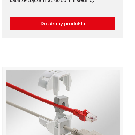
kabli ze złączami aż do 80 mm średnicy.
Do strony produktu