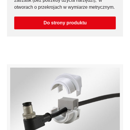
zatrzask (bez potrzeby użycia narzędzi), w
otworach o przekrojach w wymiarze metrycznym.
Do strony produktu