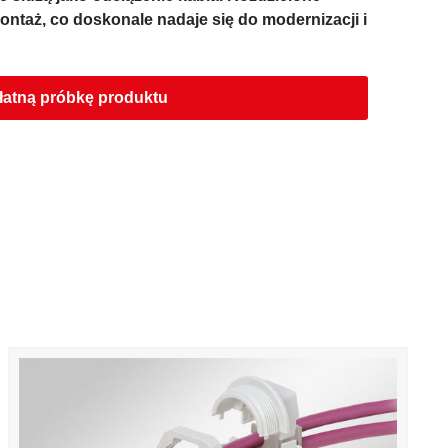
montaż, co doskonale nadaje się do modernizacji i
łatną próbkę produktu