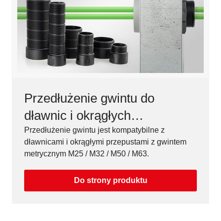
Przedłużenie gwintu do
dławnic i okrągłych
przepustów, M25 / M32 / M50 /
Przedłużenie gwintu jest kompatybilne z
dławnicami i okrągłymi przepustami z gwintem
M63
metrycznym M25 / M32 / M50 / M63.
Do strony produktu