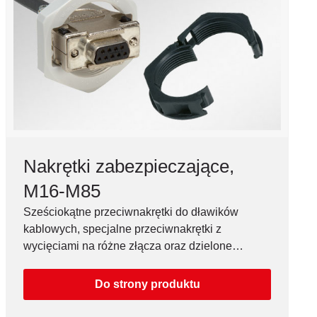
Nakrętki zabezpieczające,
M16-M85
Sześciokątne przeciwnakrętki do dławików
kablowych, specjalne przeciwnakrętki z
wycięciami na różne złącza oraz dzielone
przeciwnakrętki do przewodów falistych.
Do strony produktu