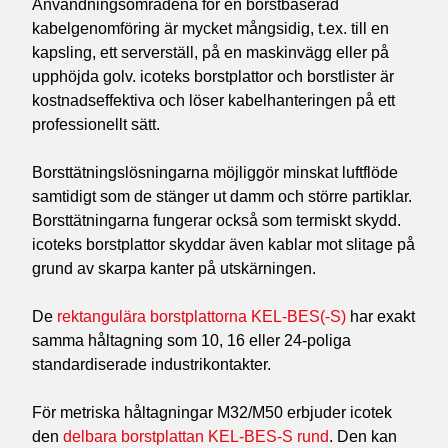
Användningsområdena för en borstbaserad
kabelgenomföring är mycket mångsidig, t.ex. till en
kapsling, ett serverställ, på en maskinvägg eller på
upphöjda golv. icoteks borstplattor och borstlister är
kostnadseffektiva och löser kabelhanteringen på ett
professionellt sätt.
Borsttätningslösningarna möjliggör minskat luftflöde
samtidigt som de stänger ut damm och större partiklar.
Borsttätningarna fungerar också som termiskt skydd.
icoteks borstplattor skyddar även kablar mot slitage på
grund av skarpa kanter på utskärningen.
De
rektangulära borstplattorna KEL-BES(-S)
har exakt
samma håltagning som 10, 16 eller 24-poliga
standardiserade industrikontakter.
För metriska håltagningar M32/M50 erbjuder icotek
den
delbara borstplattan KEL-BES-S rund
. Den kan