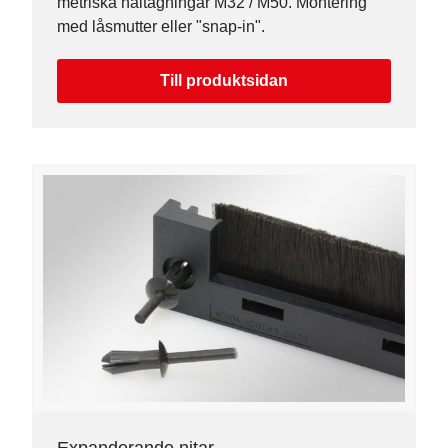
metriska håltagningar M32 / M50. Montering
med låsmutter eller "snap-in".
Till produktsidan