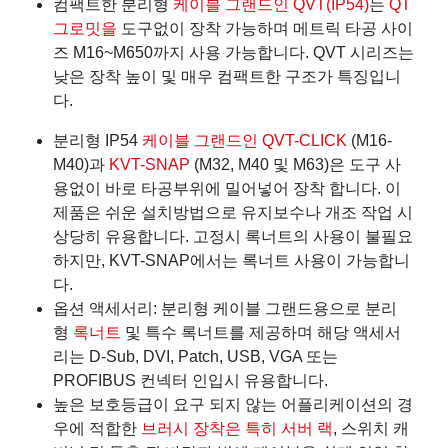
컴팩트한 분리형
케이블 그랜드인 QVT(IP54)
는
QT
그로밋을
도구없이 장착 가능하며 메트릭 타공 사이
즈 M16~M650까지 사용 가능합니다. QVT 시리즈는
낮은 장착 높이 및 매우 컴팩트한 구조가 특징입니
다.
분리형 IP54
케이블 그랜드인 QVT-CLICK
(M16-
M40)과
KVT-SNAP
(M32, M40 및 M63)은 도구 사
용없이 바로 타공부위에 밀어넣어 장착 합니다. 이
제품은 쉬운 설치방법으로 유지보수나 개조 작업 시
상당히 유용합니다. 고정시 록너트의 사용이 불필요
하지만, KVT-SNAP에서는 록너트 사용이 가능합니
다.
옵션 액세서리: 분리형 케이블 그랜드용으로 분리
형
록너트
및 특수 록너트를 제공하며 해당 액세서
리는 D-Sub, DVI, Patch, USB, VGA 또는
PROFIBUS 컨넥터 인입시 유용합니다.
높은 보호등급이 요구 되지 않는 어플리케이션의 경
우에 적합한
브러시 장착은 특히 서버 랙
, 스위치 캐