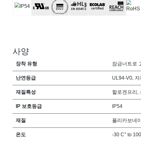
사양
장착 유형
잠금너트로 
난연등급
UL94-V0,
재질특성
할로겐프리,
IP 보호등급
IP54
재질
폴리카보네
온도
-30 C° to 10