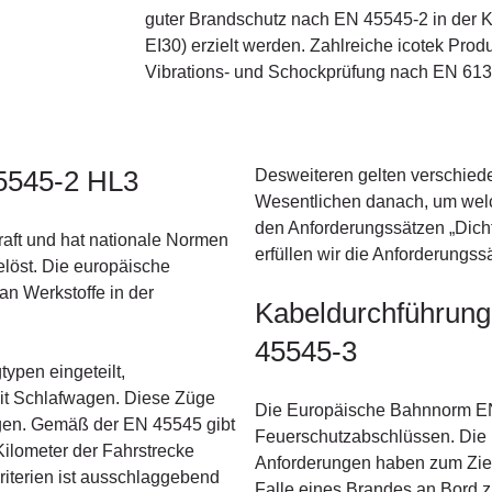
guter Brandschutz nach EN 45545-2 in der 
EI30) erzielt werden. Zahlreiche icotek Prod
Vibrations- und Schockprüfung nach EN 613
45545-2 HL3
Desweiteren gelten verschiede
Wesentlichen danach, um welc
den Anforderungssätzen „Dich
raft und hat nationale Normen
erfüllen wir die Anforderung
löst. Die europäische
n Werkstoffe in der
Kabeldurchführung
45545-3
ypen eingeteilt,
it Schlafwagen. Diese Züge
Die Europäische Bahnnorm EN
gen. Gemäß der EN 45545 gibt
Feuerschutzabschlüssen. Die 
ilometer der Fahrstrecke
Anforderungen haben zum Ziel
riterien ist ausschlaggebend
Falle eines Brandes an Bord z