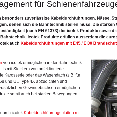
agement für Schienenfahrzeu
n besonders zuverlässige Kabeldurchführungen. Nässe, Sta
gen, denen sich die Bahntechnik stellen muss. Die starken
eständigkeit (nach EN 61373) der icotek Produkte sowie di
 Bahntechnik. icotek Produkte erfüllen ausserdem die eu
icotek auch
Kabeldurchführungen mit E45 / EI30 Brandschut
n
von icotek ermöglichen in der Bahntechnik
its mit Steckern vorkonfektionierte
 Karosserie oder das Wagendach (z.B. für
 IP68 und UL Type 4X abzudichten und
e zusätzlichen Gewindebuchsen ermöglichen
dukte somit auch bei starken Bewegungen
durch icotek
Kabeldurchführungsplatten mit