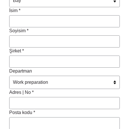
İsim *
Soyisim *
Şirket *
Departman
Adres | No *
Posta kodu *