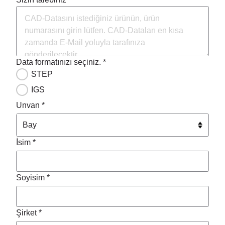
Data formatınızı seçiniz. *
STEP
IGS
Unvan *
İsim *
Soyisim *
Şirket *