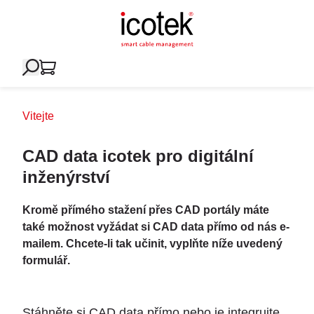
Vitejte
CAD data icotek pro digitální
inženýrství
Kromě přímého stažení přes CAD portály máte
také možnost vyžádat si CAD data přímo od nás e-
mailem. Chcete-li tak učinit, vyplňte níže uvedený
formulář.
Stáhněte si CAD data přímo nebo je integrujte