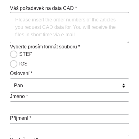
Váš požadavek na data CAD *
Vyberte prosím formát souboru *
STEP
IGS
Oslovení *
Jméno *
Příjmení *