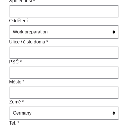
Společnost *
Oddělení
Ulice / číslo domu *
PSČ *
Město *
Zemĕ *
Tel. *