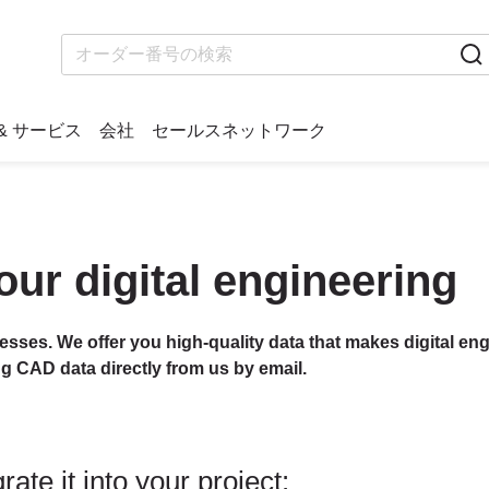
& サービス
会社
セールスネットワーク
our digital engineering
cesses. We offer you high-quality data that makes digital eng
ng CAD data directly from us by email.
ate it into your project: