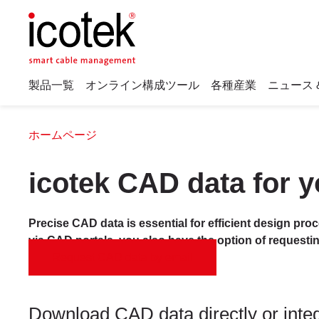
製品一覧
オンライン構成ツール
各種産業
ニュース 
ホームページ
icotek CAD data for y
Precise CAD data is essential for efficient design pro
via CAD portals, you also have the option of requesti
Request CAD data by email
Download CAD data directly or integr